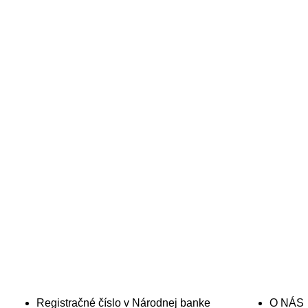
INFORMÁCIE A SPOLUPRÁCA
STRÁNKA
Registračné číslo v Národnej banke
O NÁS