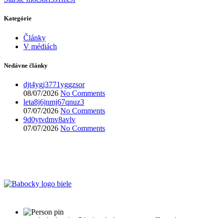
Kategórie
Články
V médiách
Nedávne články
djt4ygj3771yggzsor
08/07/2026
No Comments
leta8j6jnmj67qnuz3
07/07/2026
No Comments
9d0ytvdmv8avlv
07/07/2026
No Comments