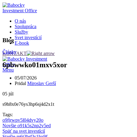
O nás
Spolupráca
Služby
Svet investícií
Blog
E-book
Články
KONTAKT
6pbwwko01mxv5xor
Menu
05/07/2026
Pridal
Miroslav Gerší
05
júl
s9h8x0e76ys3hp6sj4d2x1t
Tags:
o9fjrwpv5l04dvy20o
Novšie
o91k5s2np2v5ed
Späť na svet investícií
Staršie
m6t3brf3s1hx9f