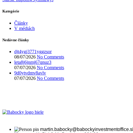
Kategórie
Články
V médiách
Nedávne články
djt4ygj3771yggzsor
08/07/2026
No Comments
leta8j6jnmj67qnuz3
07/07/2026
No Comments
9d0ytvdmv8avlv
07/07/2026
No Comments
martin.babocky@babockyinvestmentoffice.s