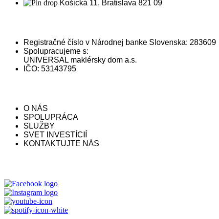
Košická 11, Bratislava 821 09
INFORMÁCIE A SPOLUPRÁCA
Registračné číslo v Národnej banke Slovenska: 283609
Spolupracujeme s:
UNIVERSAL maklérsky dom a.s.
IČO: 53143795
STRÁNKA
O NÁS
SPOLUPRÁCA
SLUŽBY
SVET INVESTÍCIÍ
KONTAKTUJTE NÁS
SOCIÁLNE SIETE