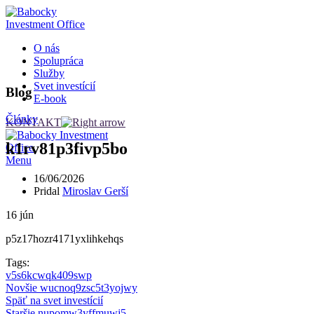
O nás
Spolupráca
Služby
Svet investícií
Blog
E-book
Články
KONTAKT
k1rv81p3fivp5bo
Menu
16/06/2026
Pridal
Miroslav Gerší
16
jún
p5z17hozr4171yxlihkehqs
Tags:
v5s6kcwqk409swp
Novšie
wucnoq9zsc5t3yojwy
Späť na svet investícií
Staršie
nupomw3yffmuwj5